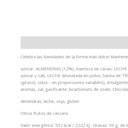
Uso y almacenaje
Ingredientes
Alérgenos
Celebra las Navidades de la forma más dulce! Mantener
azúcar, ALMENDRAS (12%), manteca de cacao, LECHE en 
azúcar y sal), LECHE desnatada en polvo, harina de T
(girasol, colza – en proporciones variables), emulgente:
aromas, sal, gasificante: bicarbonato de sodio. Chocol
Almendras, leche, soja, gluten
Otros frutos de cáscara
Valor energético: 532 kcal / 2222 kJ · Grasas: 30 g, de 