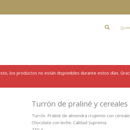
CERRADO POR VACACIONES
del 22 de julio al 12 de agosto.
Buscar
Quié
gosto, los productos no están disponibles durante estos días. Grac
Turrón de praliné y cereales
Turrón. Praliné de almendra crujiente con cereale
Chocolate con leche. Calidad Suprema.
230 g