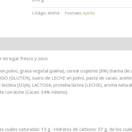
Código:
40454
Formato:
turrón
Trazas
Información nutricional
 en lugar fresco y seco
polvo, grasa vegetal (palma), cereal crujiente (8%) (harina de 
RIGO (GLUTEN), suero de LECHE en polvo, pasta de cacao, aceite
 lecitina (SOJA); LACTOSA, proteína láctea (LECHE), aroma natural 
ate con leche (Cacao: 34% mínimo).
las cuales saturadas: 15 g · Hidratos de carbono: 57 g, de los cual