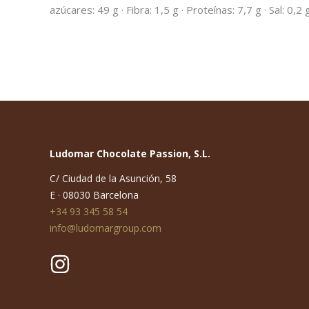
azúcares: 49 g · Fibra: 1,5 g · Proteínas: 7,7 g · Sal: 0,2 
Ludomar Chocolate Passion, S.L.
C/ Ciudad de la Asunción, 58
E · 08030 Barcelona
+34 93 345 58 54
info@ludomargroup.com