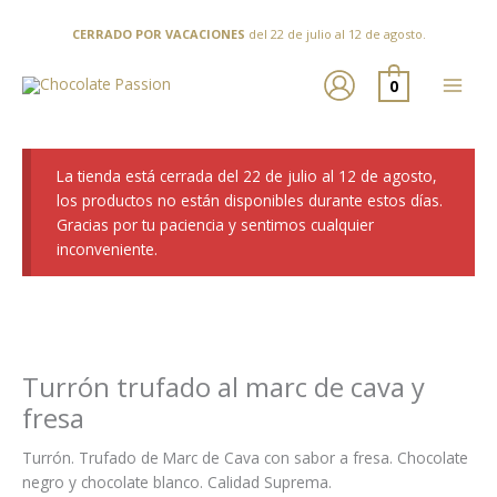
Ir
al
CERRADO POR VACACIONES
del 22 de julio al 12 de agosto.
contenido
0
La tienda está cerrada del 22 de julio al 12 de agosto,
los productos no están disponibles durante estos días.
Gracias por tu paciencia y sentimos cualquier
inconveniente.
Turrón trufado al marc de cava y
fresa
Turrón. Trufado de Marc de Cava con sabor a fresa. Chocolate
negro y chocolate blanco. Calidad Suprema.