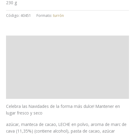
230 g
Código:
40451
Formato:
turrón
Uso y almacenaje
Ingredientes
Alérgenos
Trazas
Información nutricional
Celebra las Navidades de la forma más dulce! Mantener en
lugar fresco y seco
azúcar, manteca de cacao, LECHE en polvo, aroma de marc de
cava (11,35%) (contiene alcohol), pasta de cacao, azúcar