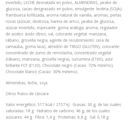
invertido, LECHE desnatada en polvo, ALMENDRAS, jarabe de
glucosa, cacao desgrasado en polvo, emulgente: lecitina (SOJA);
frambuesa liofilizada, aroma natural de vainilla, aromas, perlas
rosas (azúcar, dextrosa, harina de arroz, jarabe de glucosa,
azúcar invertido, espesante: goma arábiga; aroma, regulador
de acidez: ácido cítrico; sal, colorante vegetal: manzana,
rábano, grosella negra; agente de recubrimiento: cera de
carnauba, goma laca), almidón de TRIGO (GLUTEN), colorante:
concentrado de zumo de remolacha, concentrado vegetal
(rábano, manzana, grosella negra), curcumina (E100), azul
brillante FCF (E133). Chocolate negro (Cacao: 72% mínimo).
Chocolate blanco (Cacao: 30% mínimo).
Almendras, leche, soja
Otros frutos de cáscara
Valor energético: 517 kcal / 2157 kJ · Grasas: 30 g, de las cuales
saturadas: 18 g · Hidratos de carbono: 46 g, de los cuales
azúcares: 44 g · Fibra: 1,4 g · Proteínas: 6,8 g · Sal: 0,18 g