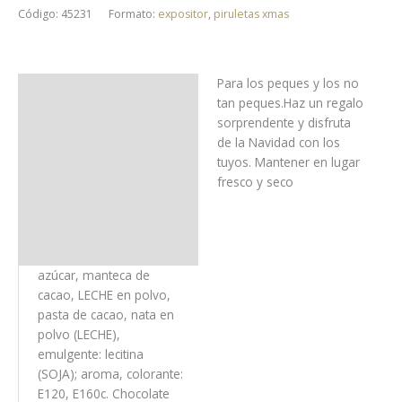
Código:
45231
Formato:
expositor
,
piruletas xmas
Para los peques y los no
Uso y almacenaje
tan peques.Haz un regalo
sorprendente y disfruta
Ingredientes
de la Navidad con los
tuyos. Mantener en lugar
Alérgenos
fresco y seco
Trazas
Información nutricional
azúcar, manteca de
cacao, LECHE en polvo,
pasta de cacao, nata en
polvo (LECHE),
emulgente: lecitina
(SOJA); aroma, colorante:
E120, E160c. Chocolate