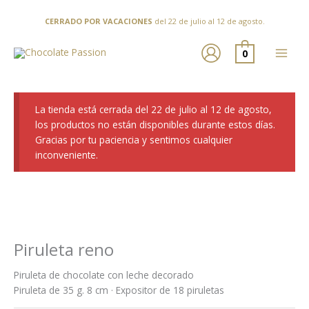
Ir
al
CERRADO POR VACACIONES
del 22 de julio al 12 de agosto.
contenido
0
La tienda está cerrada del 22 de julio al 12 de agosto,
los productos no están disponibles durante estos días.
Gracias por tu paciencia y sentimos cualquier
inconveniente.
Piruleta reno
Piruleta de chocolate con leche decorado
Piruleta de 35 g. 8 cm · Expositor de 18 piruletas