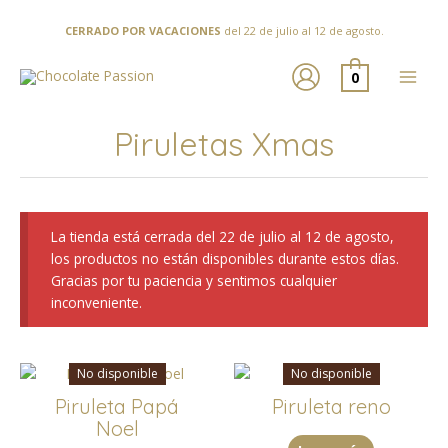
Ir
al
CERRADO POR VACACIONES
del 22 de julio al 12 de agosto.
contenido
0
Piruletas Xmas
La tienda está cerrada del 22 de julio al 12 de agosto,
los productos no están disponibles durante estos días.
Gracias por tu paciencia y sentimos cualquier
inconveniente.
No disponible
No disponible
Piruleta Papá
Piruleta reno
Noel