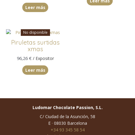
Leer más
Leer más
No disponible
Piruletas surtidas
xmas
96,26
€
/ Expositor
Leer más
Ludomar Chocolate Passion, S.L.
C/ Ciudad de la Asunción, 58
E · 08030 Barcelona
+34 93 345 58 54