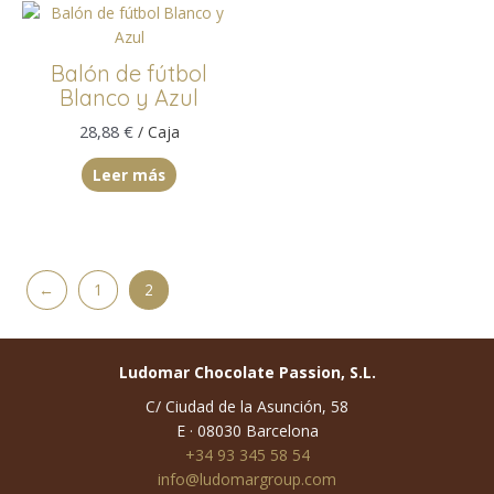
Balón de fútbol
Blanco y Azul
28,88
€
/ Caja
Leer más
←
1
2
Ludomar Chocolate Passion, S.L.
C/ Ciudad de la Asunción, 58
E · 08030 Barcelona
+34 93 345 58 54
info@ludomargroup.com