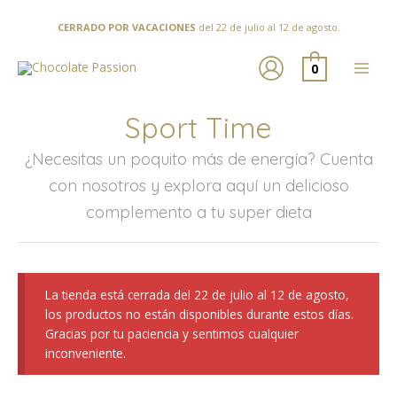
Ir
al
CERRADO POR VACACIONES
del 22 de julio al 12 de agosto.
contenido
0
Sport Time
¿Necesitas un poquito más de energía? Cuenta
con nosotros y explora aquí un delicioso
complemento a tu super dieta
La tienda está cerrada del 22 de julio al 12 de agosto,
los productos no están disponibles durante estos días.
Gracias por tu paciencia y sentimos cualquier
inconveniente.