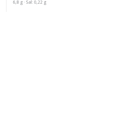
6,8 g · Sal: 0,22 g
Estuche 4 pelotas amarillas Tenis /
Pádel
12,38
€
/ Estuche
Leer más
Estuche Tenis / Pádel
5,84
€
/ Estuche
Leer más