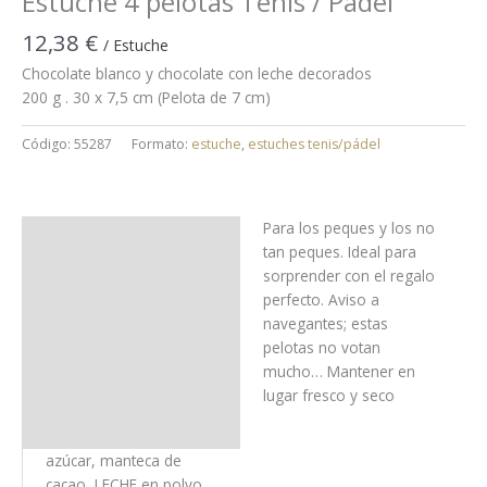
Estuche 4 pelotas Tenis / Pádel
12,38
€
/ Estuche
Chocolate blanco y chocolate con leche decorados
200 g . 30 x 7,5 cm (Pelota de 7 cm)
Código:
55287
Formato:
estuche
,
estuches tenis/pádel
Para los peques y los no
Uso y almacenaje
tan peques. Ideal para
sorprender con el regalo
Ingredientes
perfecto. Aviso a
navegantes; estas
Alérgenos
pelotas no votan
mucho… Mantener en
Trazas
lugar fresco y seco
Información nutricional
azúcar, manteca de
cacao, LECHE en polvo,