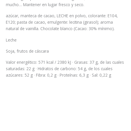
mucho… Mantener en lugar fresco y seco.
azúcar, manteca de cacao, LECHE en polvo, colorante: E104,
E120; pasta de cacao, emulgente: lecitina (girasol); aroma
natural de vainilla. Chocolate blanco (Cacao: 30% mínimo).
Leche
Soja, frutos de cáscara
Valor energético: 571 kcal / 2380 kJ · Grasas: 37 g, de las cuales
saturadas: 22 g · Hidratos de carbono: 54 g, de los cuales
azúcares: 52 g · Fibra: 0,2 g · Proteínas: 6,3 g · Sal: 0,22 g
Balón de básquet Black
48,13
€
/ Caja