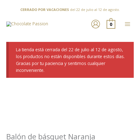
Ir
al
CERRADO POR VACACIONES
del 22 de julio al 12 de agosto.
contenido
0
La tienda está cerrada del 22 de julio al 12 de agosto,
los productos no están disponibles durante estos días.
Gracias por tu paciencia y sentimos cualquier
inconveniente.
Balón de básquet Naranja