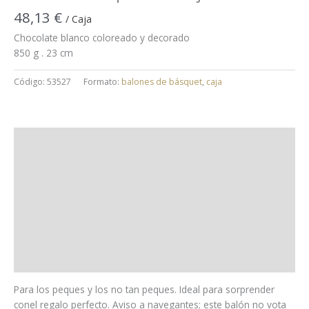
48,13
€
/ Caja
Chocolate blanco coloreado y decorado
850 g . 23 cm
Código:
53527
Formato:
balones de básquet
,
caja
Uso y almacenaje
Ingredientes
Alérgenos
Trazas
Información nutricional
Para los peques y los no tan peques. Ideal para sorprender
conel regalo perfecto. Aviso a navegantes; este balón no vota