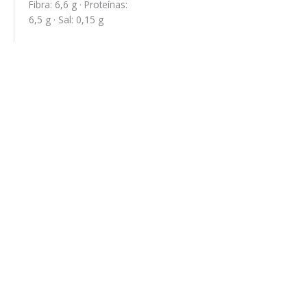
Fibra: 6,6 g · Proteínas:
6,5 g · Sal: 0,15 g
Colección Gallery
5,78
€
/ Estuche
Leer más
Cerezas & Chocolate
11,14
€
/ Estuche
Leer más