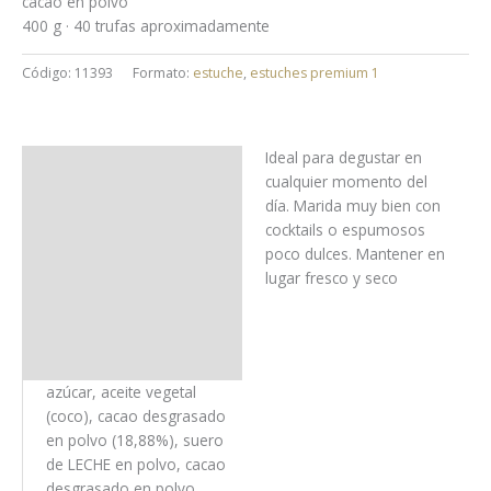
cacao en polvo
400 g · 40 trufas aproximadamente
Código:
11393
Formato:
estuche
,
estuches premium 1
Ideal para degustar en
Uso y almacenaje
cualquier momento del
día. Marida muy bien con
Ingredientes
cocktails o espumosos
poco dulces. Mantener en
Alérgenos
lugar fresco y seco
Trazas
Información nutricional
azúcar, aceite vegetal
(coco), cacao desgrasado
en polvo (18,88%), suero
de LECHE en polvo, cacao
desgrasado en polvo