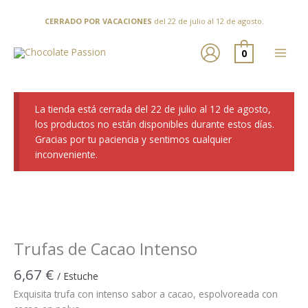
Ir
al
CERRADO POR VACACIONES
del 22 de julio al 12 de agosto.
contenido
0
La tienda está cerrada del 22 de julio al 12 de agosto,
los productos no están disponibles durante estos días.
Gracias por tu paciencia y sentimos cualquier
inconveniente.
Trufas de Cacao Intenso
6,67
€
/ Estuche
Exquisita trufa con intenso sabor a cacao, espolvoreada con