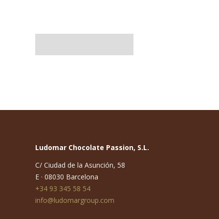
Uso y almacenaje
Ludomar Chocolate Passion, S.L.
C/ Ciudad de la Asunción, 58
E · 08030 Barcelona
+34 93 345 58 54
info@ludomargroup.com