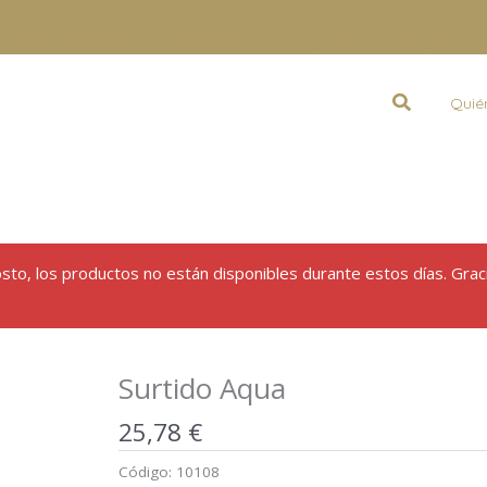
CERRADO POR VACACIONES
del 22 de julio al 12 de agosto.
Buscar
Quié
gosto, los productos no están disponibles durante estos días. Grac
Surtido Aqua
25,78
€
Código:
10108