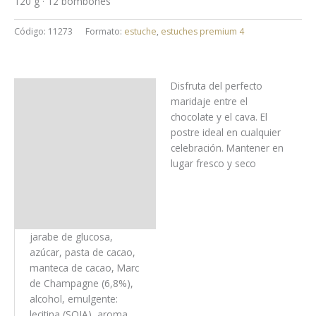
120 g · 12 bombones
Código:
11273
Formato:
estuche
,
estuches premium 4
Disfruta del perfecto
Uso y almacenaje
maridaje entre el
chocolate y el cava. El
Ingredientes
postre ideal en cualquier
celebración. Mantener en
Alérgenos
lugar fresco y seco
Trazas
Información nutricional
jarabe de glucosa,
azúcar, pasta de cacao,
manteca de cacao, Marc
de Champagne (6,8%),
alcohol, emulgente:
lecitina (SOJA), aroma.