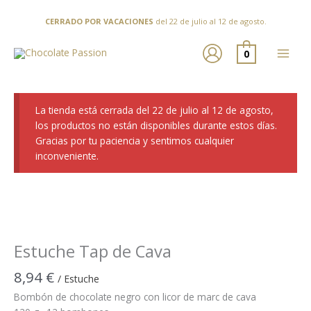
Ir
al
CERRADO POR VACACIONES
del 22 de julio al 12 de agosto.
contenido
0
La tienda está cerrada del 22 de julio al 12 de agosto,
los productos no están disponibles durante estos días.
Gracias por tu paciencia y sentimos cualquier
inconveniente.
Estuche Tap de Cava
8,94
€
/ Estuche
Bombón de chocolate negro con licor de marc de cava