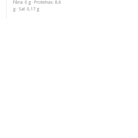
Fibra: 0 g · Proteínas: 8,6
g · Sal: 0,17 g
Estuche Valentino
9,63
€
/ Estuche
Leer más
Estuche Cup Cakes
8,04
€
/ Estuche
Leer más