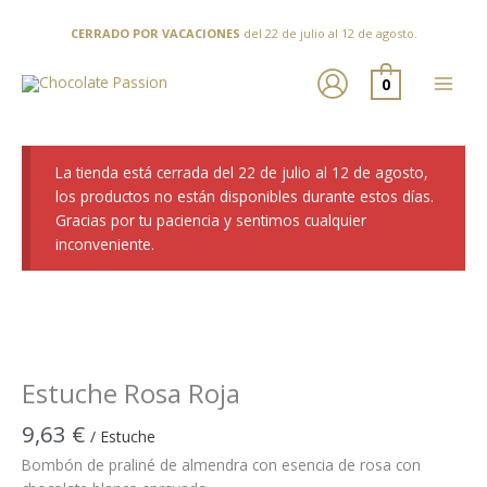
Ir
al
CERRADO POR VACACIONES
del 22 de julio al 12 de agosto.
contenido
0
La tienda está cerrada del 22 de julio al 12 de agosto,
los productos no están disponibles durante estos días.
Gracias por tu paciencia y sentimos cualquier
inconveniente.
Estuche Rosa Roja
9,63
€
/ Estuche
Bombón de praliné de almendra con esencia de rosa con