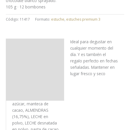
chocolate blanco sprayado.
105 g · 12 bombones
Código:
11417
Formato:
estuche
,
estuches premium 3
Ideal para degustar en
Uso y almacenaje
cualquier momento del
día. Y es también el
Ingredientes
regalo perfecto en fechas
señaladas. Mantener en
Alérgenos
lugar fresco y seco
Trazas
Información nutricional
azúcar, manteca de
cacao, ALMENDRAS
(16,75%), LECHE en
polvo, LECHE desnatada
en polvo, pasta de cacao,