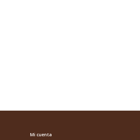
Piruleta Corazón
39,60
€
Leer más
Mi cuenta