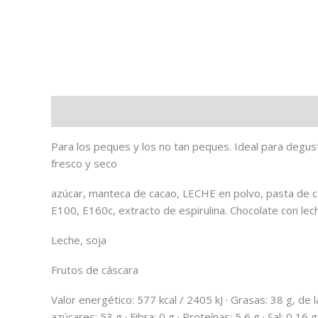
Uso y almacenaje
Ingredientes
Alérgenos
Para los peques y los no tan peques. Ideal para degust
fresco y seco
azúcar, manteca de cacao, LECHE en polvo, pasta de ca
E100, E160c, extracto de espirulina. Chocolate con le
Leche, soja
Frutos de cáscara
Valor energético: 577 kcal / 2405 kJ · Grasas: 38 g, de 
azúcares: 53 g · Fibra: 0 g · Proteínas: 5,6 g · Sal: 0,16 g