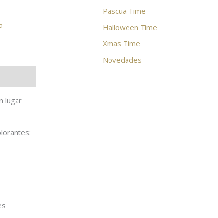
Pascua Time
ua
Halloween Time
Xmas Time
Novedades
n lugar
olorantes:
es