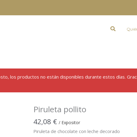
CERRADO POR VACACIONES
del 22 de julio al 12 de agosto.
Buscar
Quié
gosto, los productos no están disponibles durante estos días. Grac
Piruleta pollito
42,08
€
/ Expositor
Piruleta de chocolate con leche decorado