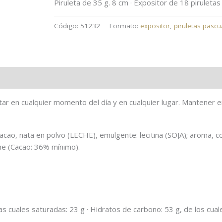
Piruleta de 35 g. 8 cm · Expositor de 18 piruletas
Código:
51232
Formato:
expositor
,
piruletas pasc
Trazas
Información nutricional
ar en cualquier momento del día y en cualquier lugar. Mantener e
cao, nata en polvo (LECHE), emulgente: lecitina (SOJA); aroma, c
che (Cacao: 36% mínimo).
las cuales saturadas: 23 g · Hidratos de carbono: 53 g, de los cual