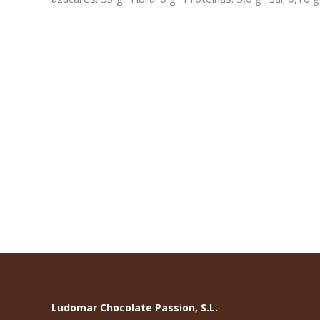
Piruletas Paula y Quique
/ Expositor
39,60
€
Leer más
Ludomar Chocolate Passion, S.L.