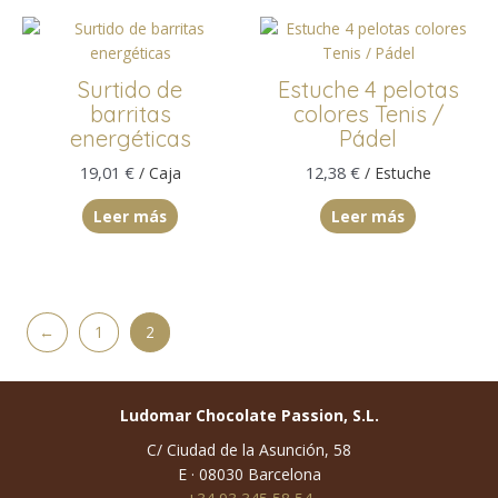
Surtido de
Estuche 4 pelotas
barritas
colores Tenis /
energéticas
Pádel
19,01
€
12,38
€
/ Caja
/ Estuche
Leer más
Leer más
←
1
2
Ludomar Chocolate Passion, S.L.
C/ Ciudad de la Asunción, 58
E · 08030 Barcelona