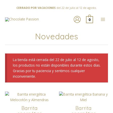
Ir
al
CERRADO POR VACACIONES
del 22 de julio al 12 de agosto.
contenido
0
Novedades
La tienda está cerrada del 22 de julio al 12 de agosto,
los productos no están disponibles durante estos días.
Gracias por tu paciencia y sentimos cualquier
inconveniente.
Barrita
Barrita