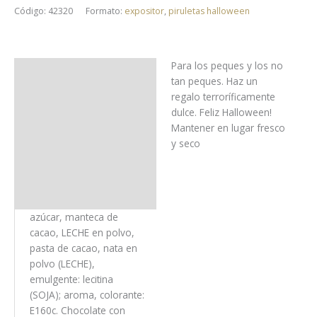
Código:
42320
Formato:
expositor
,
piruletas halloween
Para los peques y los no
Uso y almacenaje
tan peques. Haz un
regalo terroríficamente
Ingredientes
dulce. Feliz Halloween!
Mantener en lugar fresco
Alérgenos
y seco
Trazas
Información nutricional
azúcar, manteca de
cacao, LECHE en polvo,
pasta de cacao, nata en
polvo (LECHE),
emulgente: lecitina
(SOJA); aroma, colorante:
E160c. Chocolate con