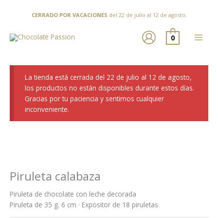
Ir
al
CERRADO POR VACACIONES
del 22 de julio al 12 de agosto.
contenido
0
La tienda está cerrada del 22 de julio al 12 de agosto,
los productos no están disponibles durante estos días.
Gracias por tu paciencia y sentimos cualquier
inconveniente.
Piruleta calabaza
Piruleta de chocolate con leche decorada
Piruleta de 35 g. 6 cm · Expositor de 18 piruletas