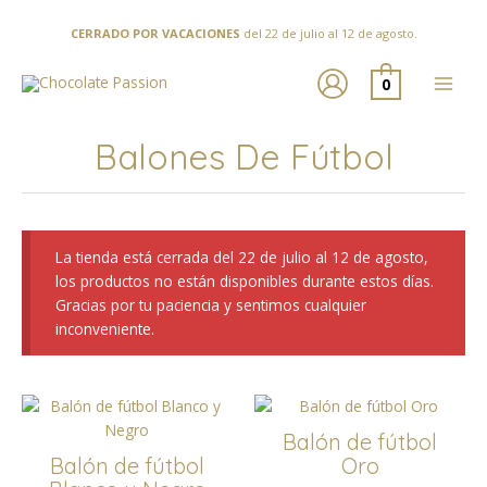
Ir
al
CERRADO POR VACACIONES
del 22 de julio al 12 de agosto.
contenido
0
Balones De Fútbol
La tienda está cerrada del 22 de julio al 12 de agosto,
los productos no están disponibles durante estos días.
Gracias por tu paciencia y sentimos cualquier
inconveniente.
Balón de fútbol
Balón de fútbol
Oro