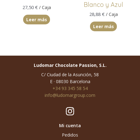
Blanco y Azul
27,50
€
/ Caja
28,88
€
/ Caja
Leer más
Leer más
Ludomar Chocolate Passion, S.L.
C/ Ciudad de la Asunción, 58
E · 08030 Barcelona
+34 93 345 58 54
info@ludomargroup.com
Mi cuenta
Pedidos