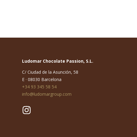
Ludomar Chocolate Passion, S.L.
C/ Ciudad de la Asunción, 58
E · 08030 Barcelona
+34 93 345 58 54
info@ludomargroup.com