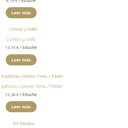
/ Estuche
6,19
€
Leer más
Conejo y Gallo
/ Estuche
13,75
€
Leer más
 pelotas colores Tenis / Pádel
/ Estuche
12,38
€
Leer más