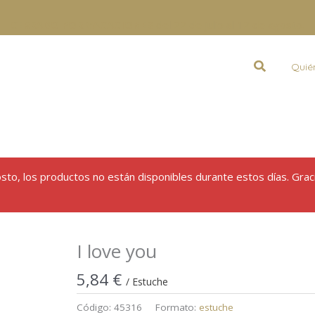
CERRADO POR VACACIONES
del 22 de julio al 12 de agosto.
Buscar
Quié
gosto, los productos no están disponibles durante estos días. Grac
I love you
5,84
€
/ Estuche
Código:
45316
Formato:
estuche