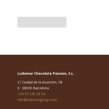
Uso y almacenaje
Ludomar Chocolate Passion, S.L.
C/ Ciudad de la Asunción, 58
E · 08030 Barcelona
+34 93 345 58 54
info@ludomargroup.com