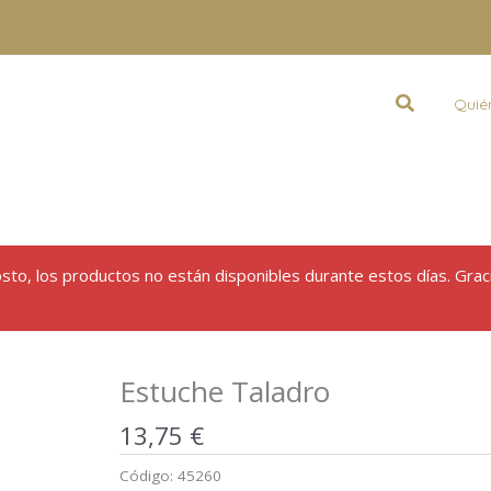
CERRADO POR VACACIONES
del 22 de julio al 12 de agosto.
Buscar
Quié
gosto, los productos no están disponibles durante estos días. Grac
Estuche Taladro
13,75
€
Código:
45260