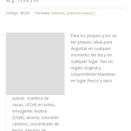
40 g · 13 x 6,5 cm
Código:
45261
Formato:
estuche
,
estuches enjoy 2
Para los peques y los no
Uso y almacenaje
tan peques. Ideal para
degustar en cualquier
Ingredientes
momento del día y en
cualquier lugar. Haz un
Alérgenos
regalo original y
sorprendente! Mantener
Trazas
en lugar fresco y seco
Información nutricional
azúcar, manteca de
cacao, LECHE en polvo,
emulgente: lecitina
(SOJA); aroma, colorante:
cártamo, concentrado de
limón, extracto de