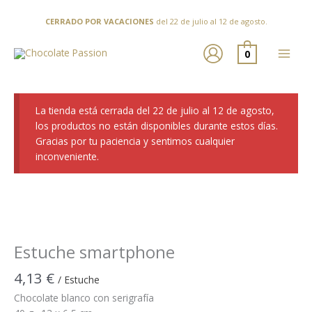
Ir
al
CERRADO POR VACACIONES
del 22 de julio al 12 de agosto.
contenido
0
La tienda está cerrada del 22 de julio al 12 de agosto,
los productos no están disponibles durante estos días.
Gracias por tu paciencia y sentimos cualquier
inconveniente.
Estuche smartphone
4,13
€
/ Estuche
Chocolate blanco con serigrafía